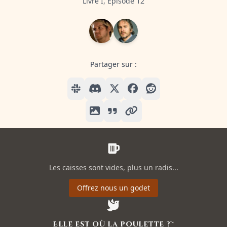
Livre I, Episode 12
Partager sur :
Les caisses sont vides, plus un radis...
Offrez nous un godet
Elle est où la poulette ?™