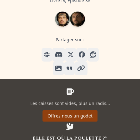
Livre IV, Episode 38
Partager sur :
Les caisses sont vides, plus un radis...
Offrez nous un godet
Elle est où la poulette ?™