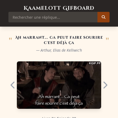
Kaamelott Gifboard
"
"
Ah marrant... Ca peut faire sourire
c'est déjà ça
— Arthur, Elias de Kelliwic'h