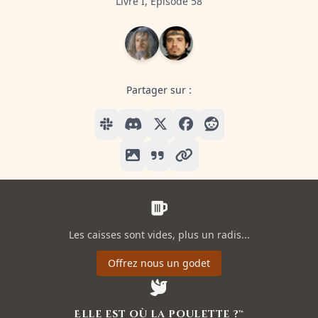
Livre I, Episode 58
Partager sur :
Les caisses sont vides, plus un radis...
Offrez nous un godet
Elle est où la poulette ?™