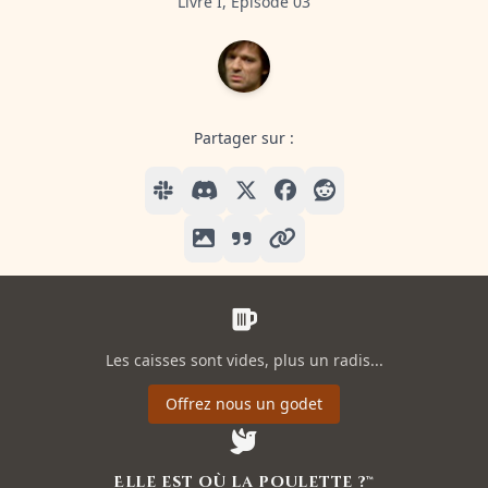
Livre I, Episode 03
Partager sur :
Les caisses sont vides, plus un radis...
Offrez nous un godet
Elle est où la poulette ?™