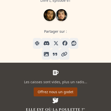
Livre I, Episode 61
Partager sur :
Les caisses sont vides, plus un radis...
Offrez nous un godet
Elle est où la poulette ?™