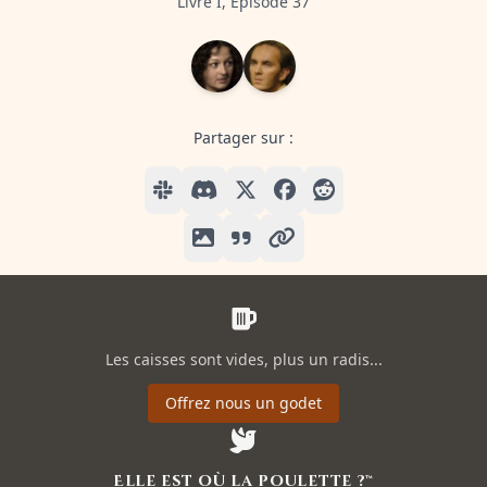
Livre I, Episode 37
Partager sur :
Les caisses sont vides, plus un radis...
Offrez nous un godet
Elle est où la poulette ?™