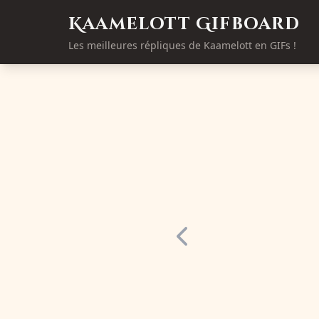
Kaamelott Gifboard
Les meilleures répliques de Kaamelott en GIFs !