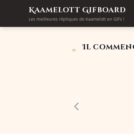
Kaamelott Gifboard
Les meilleures répliques de Kaamelott en GIFs !
Il commenc
"