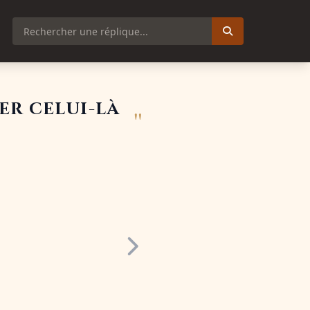
er celui-là
"