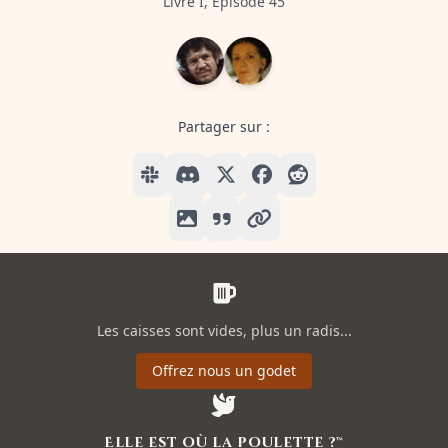
Livre I, Episode 45
Partager sur :
Les caisses sont vides, plus un radis...
Offrez nous un godet
Elle est où la poulette ?™