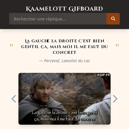
Kaamelott Gifboard
La gauche la droite c'est bien
"
"
gentil ça, mais moi il me faut du
concret
— Perceval, Lancelot du Lac