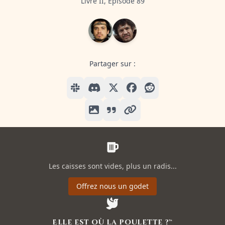
Livre II, Episode 89
Partager sur :
Les caisses sont vides, plus un radis...
Offrez nous un godet
Elle est où la poulette ?™