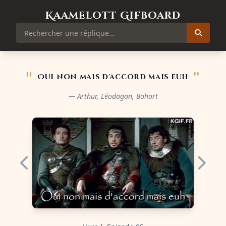
Kaamelott Gifboard
"
"
Oui non mais d'accord mais euh
— Arthur, Léodagan, Bohort