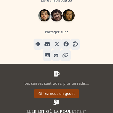
Livre I, Episode 05
Partager sur :
Les caisses sont vides, plus un radis...
Offrez nous un godet
Elle est où la poulette ?™