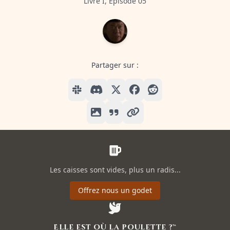
Livre I, Episode 05
Partager sur :
Les caisses sont vides, plus un radis...
Offrez nous un godet
Elle est où la poulette ?™