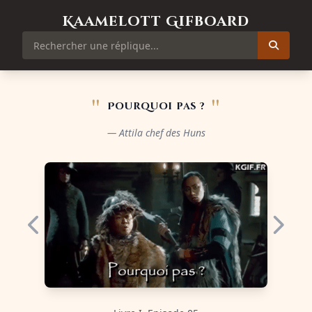
Kaamelott Gifboard
"
"
Pourquoi pas ?
— Attila chef des Huns