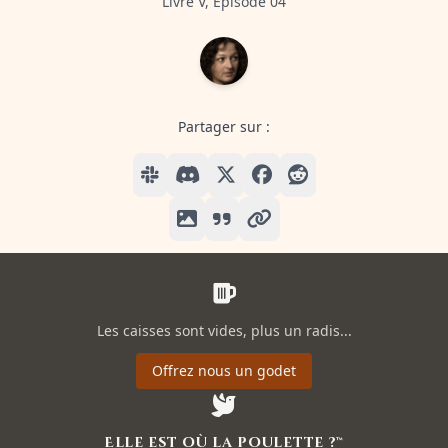
Livre V, Episode 04
Partager sur :
Les caisses sont vides, plus un radis...
Offrez nous un godet
Elle est où la poulette ?™