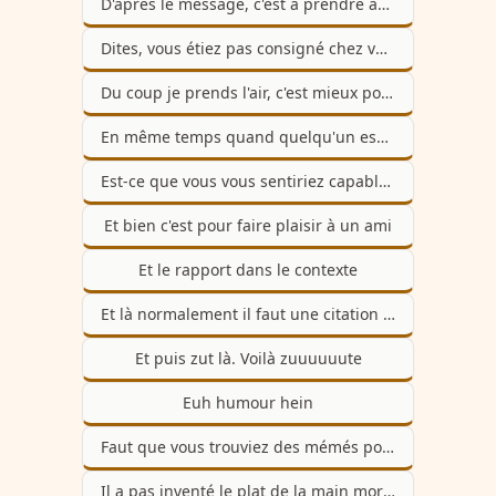
D'après le message, c'est à prendre au conditionnel
Dites, vous étiez pas consigné chez vous très gros tas de fumier
Du coup je prends l'air, c'est mieux pour tout le monde
En même temps quand quelqu'un essaye vous n'avez pas l'air de super apprécier non plus
Est-ce que vous vous sentiriez capable d'apprendre un petit texte par cœur
Et bien c'est pour faire plaisir à un ami
Et le rapport dans le contexte
Et là normalement il faut une citation latine mais pff, j'en ai marre
Et puis zut là. Voilà zuuuuuute
Euh humour hein
Faut que vous trouviez des mémés pour discuter de vos problèmes
Il a pas inventé le plat de la main morte celui-là