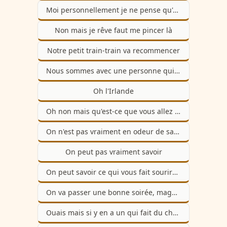
Moi personnellement je ne pense qu'on peut réduire le débat à sa forme concrète mais ok
Non mais je rêve faut me pincer là
Notre petit train-train va recommencer
Nous sommes avec une personne qui ne va pas hésiter à aller piocher dans un lexique très intuitif
Oh l'Irlande
Oh non mais qu'est-ce que vous allez me faire
On n'est pas vraiment en odeur de sainteté
On peut pas vraiment savoir
On peut savoir ce qui vous fait sourire grand cornichon
On va passer une bonne soirée, magnifique
Ouais mais si y en a un qui fait du chprum, ça va partir en marave générale, et je suis claqué