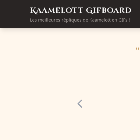
Kaamelott Gifboard
Les meilleures répliques de Kaamelott en GIFs !