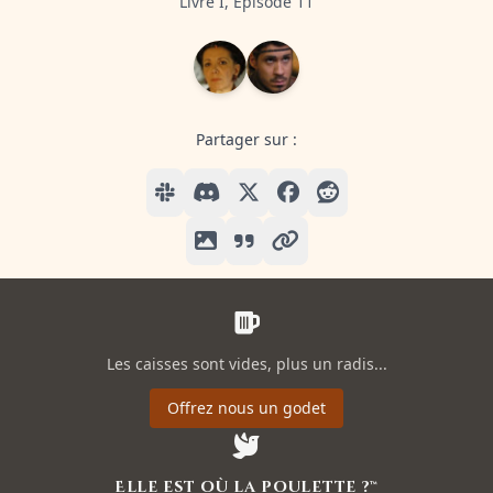
Livre I, Episode 11
Partager sur :
Les caisses sont vides, plus un radis...
Offrez nous un godet
Elle est où la poulette ?™