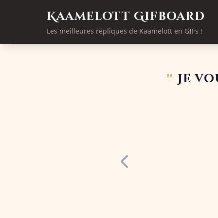
Kaamelott Gifboard
Les meilleures répliques de Kaamelott en GIFs !
"
Je v