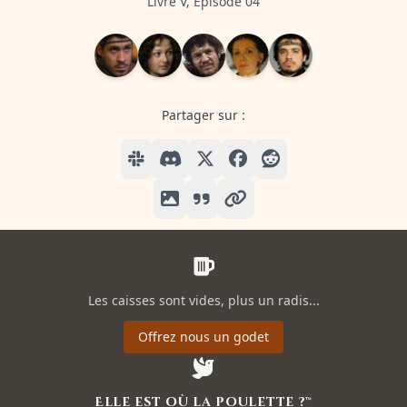
Livre V, Episode 04
Partager sur :
Les caisses sont vides, plus un radis...
Offrez nous un godet
Elle est où la poulette ?™