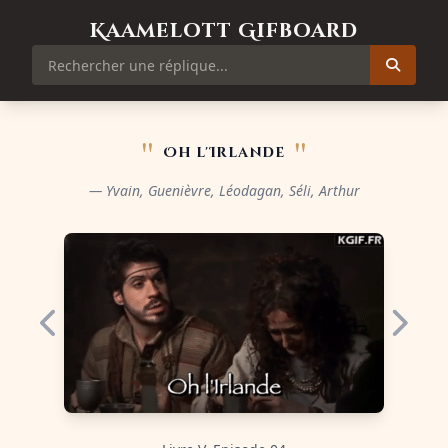
Kaamelott Gifboard
"
"
Oh l'Irlande
— Yvain, Guenièvre, Léodagan, Séli, Arthur