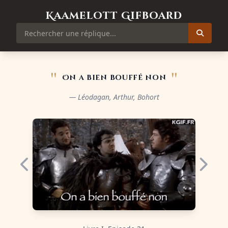
Kaamelott Gifboard
"
"
On a bien bouffé non
— Léodagan, Arthur, Bohort