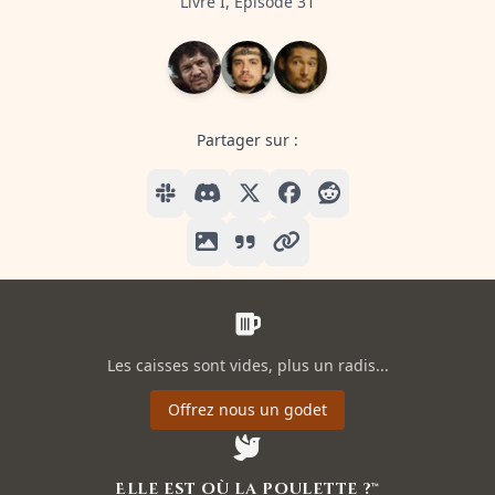
Livre I, Episode 31
Partager sur :
Les caisses sont vides, plus un radis...
Offrez nous un godet
Elle est où la poulette ?™