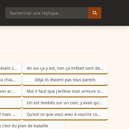
Ah non mais passez-nous les détails s'il-vous-plait
Ah oui ça y est, non ça m'était sorti de la tête cette histoire
C'est pour savoir si en plus de la chiasse on s'apprête à crever dans la demi-heure
Déjà ils étaient pas tous pareils
J'ai pas eu le temps d'enlever mon armure
Moi il faut que j'enlève mon armure sinon il va se passer quelque chose d'atroce
On est tombés sur un coin, y'avait qu'à se baisser
Pour les champignons d'accord mais pour les œufs
Qu'est-ce que vous avez à sourire comme des glands
 c'est du plan de bataille