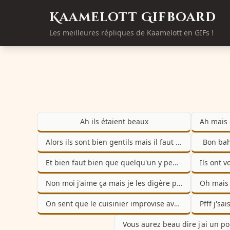
Kaamelott Gifboard
Les meilleures répliques de Kaamelott en GIFs !
Ah ils étaient beaux
Alors ils sont bien gentils mais il faut qu'ils arrêtent avec les beaux gestes
Bon bah
Et bien faut bien que quelqu'un y pense
Non moi j'aime ça mais je les digère pas
On sent que le cuisinier improvise avec ce qu'il trouve autour du campement