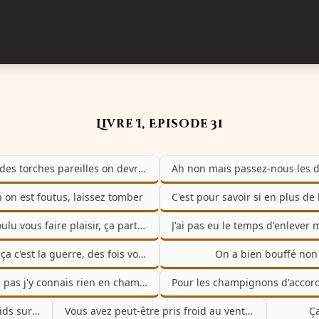
Livre I, Episode 31
Ah mais des torches pareilles on devrait les mettre sous verre
 on est foutus, laissez tomber
Ils ont voulu vous faire plaisir, ça part d'un beau geste
Oh mais ça c'est la guerre, des fois vous gagnez des fois vous perdez
On a bien bouffé non
Pfff j'sais pas j'y connais rien en champignons
Vous aurez beau dire j'ai un poids sur le bide
Vous avez peut-être pris froid au ventre
Ça