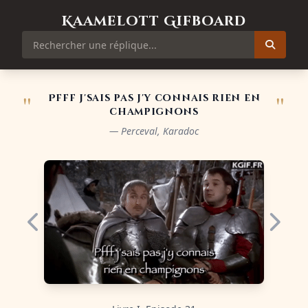
Kaamelott Gifboard
"
"
Pfff j'sais pas j'y connais rien en
champignons
— Perceval, Karadoc