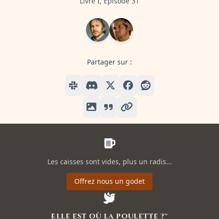
Livre I, Episode 31
Partager sur :
Les caisses sont vides, plus un radis...
Offrez nous un godet
Elle est où la poulette ?™