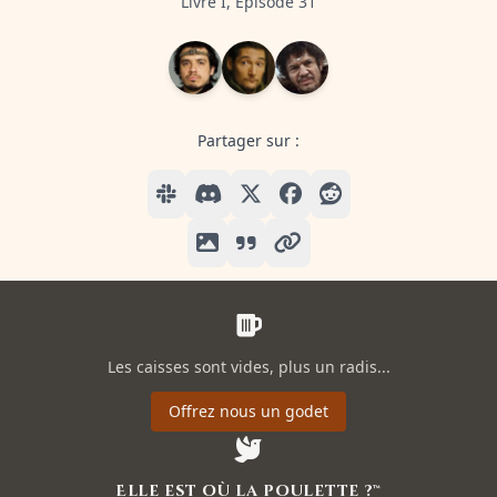
Livre I, Episode 31
Partager sur :
Les caisses sont vides, plus un radis...
Offrez nous un godet
Elle est où la poulette ?™