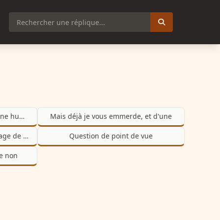
Je suis désolé j'ai jamais subi une humiliation pareil
Mais déjà je vous emmerde, et d'une
Oui parce que ça serait dommage de perdre ça
Question de point de vue
se non